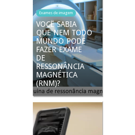
Exames de imagem
VOCÊ SABIA
QUE NEM TODO
MUNDO PODE
FAZER EXAME
DE
RESSONÂNCIA
MAGNÉTICA
(RNM)?