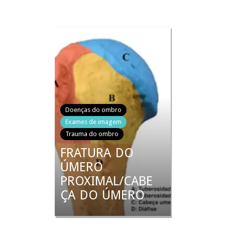
Doenças do ombro
Exames de imagem
Trauma do ombro
FRATURA DO
ÚMERO
PROXIMAL/CABE
ÇA DO ÚMERO